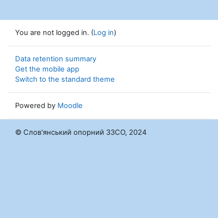
You are not logged in. (
Log in
)
Data retention summary
Get the mobile app
Switch to the standard theme
Powered by
Moodle
© Слов'янський опорний ЗЗСО, 2024