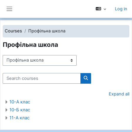
Skip to main content
Log in
Side panel
Courses
Профільна школа
Профільна школа
Course categories
Search courses
Search courses
Expand all
10-А клас
10-Б клас
11-А клас