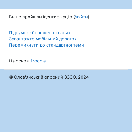
Ви не пройшли ідентифікацію (
Увійти
)
Підсумок збереження даних
Завантажте мобільний додаток
Перемикнути до стандартної теми
На основі
Moodle
© Слов'янський опорний ЗЗСО, 2024