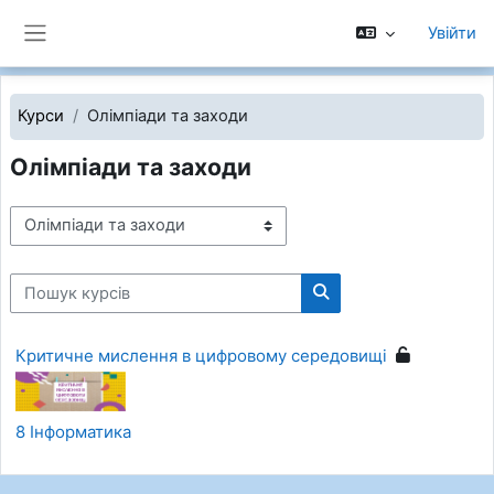
Перейти до головного вмісту
Увійти
Бокова панель
Курси
Олімпіади та заходи
Олімпіади та заходи
Категорії курсів
Пошук курсів
Пошук курсів
Критичне мислення в цифровому середовищі
8 Інформатика