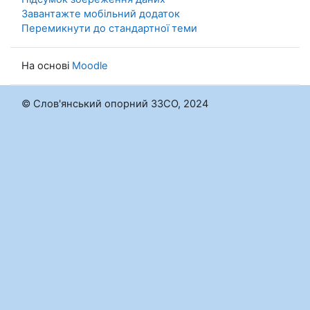
Завантажте мобільний додаток
Перемикнути до стандартної теми
На основі
Moodle
© Слов'янський опорний ЗЗСО, 2024