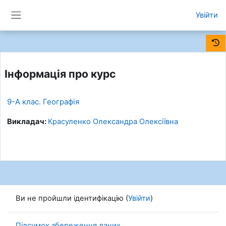
Перейти до головного вмісту
Увійти
Бокова панель
Інформація про курс
9-А клас. Географія
Викладач:
Красуленко Олександра Олексіївна
Ви не пройшли ідентифікацію (
Увійти
)
Підсумок збереження даних