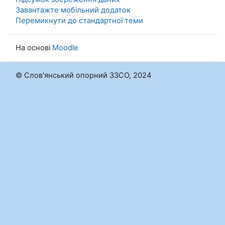
Завантажте мобільний додаток
Перемикнути до стандартної теми
На основі
Moodle
© Слов'янський опорний ЗЗСО, 2024